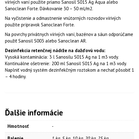
vírivých vaní použite priamo Sanosil S015 Ag Aqua alebo
Sanoclean Forte. Dávkovanie 30 – 50 ml/m2.
Na vyčistenie a odmastnenie vnútorných rozvodov vírivých
použite prípravok Sanoclean Forte.
Na povrchy privátnych vírivých vaní, bazénov a sáun odporúčame
použiť Sanosil S003 alebo Sanoclean AR.
Dezinfekcia retenčnej nádrže na dažďovú vodu:
Vysoká kontaminácia: 3 l Sanosilu S015 Ag na 1 m3 vody.
Kontinuálne ošetrenie: 200 ml Sanosil S015 Ag na 1 m3 vody.
Naplniť vodný systém dezinfekčným roztokom a nechať pôsobiť 1
– 4 hodiny.
Ďalšie informácie
Hmotnosť
-
Balenie
1 kg, 5 kg, 10 kg, 20 kg, 25 kg