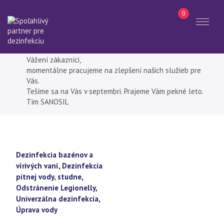
0
Toggl
naviga
Hľadať
Aktualizácia eshopu.
Vážení zákazníci,
momentálne pracujeme na zlepšení našich služieb pre
Vás.
Tešíme sa na Vás v septembri. Prajeme Vám pekné leto.
Tím SANOSIL
Dezinfekcia bazénov a
vírivých vaní
,
Dezinfekcia
pitnej vody, studne
,
Odstránenie Legionelly
,
Univerzálna dezinfekcia
,
Úprava vody