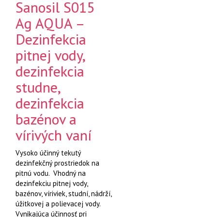
Sanosil S015
Ag AQUA –
Dezinfekcia
pitnej vody,
dezinfekcia
studne,
dezinfekcia
bazénov a
vírivých vaní
Vysoko účinný tekutý
dezinfekčný prostriedok na
pitnú vodu. Vhodný na
dezinfekciu pitnej vody,
bazénov, víriviek, studní, nádrží,
úžitkovej a polievacej vody.
Vynikajúca účinnosť pri