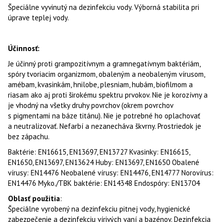
Špeciálne vyvinutý na dezinfekciu vody. Výborná stabilita pri
úprave teplej vody.
Účinnosť:
Je účinný proti grampozitívnym a gramnegatívnym baktériám,
spóry tvoriacim organizmom, obaleným a neobaleným vírusom,
amébam, kvasinkám, hnilobe, plesniam, hubám, biofilmom a
riasam ako aj proti širokému spektru prvokov. Nie je korozívny a
je vhodný na všetky druhy povrchov (okrem povrchov
s pigmentami na báze titánu). Nie je potrebné ho oplachovať
a neutralizovať. Nefarbí a nezanecháva škvrny. Prostriedok je
bez zápachu.
Baktérie: EN16615, EN13697, EN13727 Kvasinky: EN16615,
EN1650, EN13697, EN13624 Huby: EN13697, EN1650 Obalené
vírusy: EN14476 Neobalené vírusy: EN14476, EN14777 Norovírus:
EN14476 Myko./TBK baktérie: EN14348 Endospóry: EN13704
Oblasť použitia
:
Špeciálne vyrobený na dezinfekciu pitnej vody, hygienické
zabezpečenie a dezinfekciu vírivých vaní a bazénov. Dezinfekcia