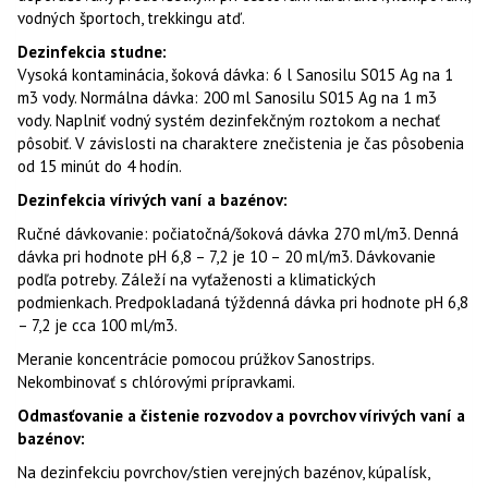
vodných športoch, trekkingu atď.
Dezinfekcia studne:
Vysoká kontaminácia, šoková dávka: 6 l Sanosilu S015 Ag na 1
m3 vody. Normálna dávka: 200 ml Sanosilu S015 Ag na 1 m3
vody. Naplniť vodný systém dezinfekčným roztokom a nechať
pôsobiť. V závislosti na charaktere znečistenia je čas pôsobenia
od 15 minút do 4 hodín.
Dezinfekcia vírivých vaní a bazénov:
Ručné dávkovanie: počiatočná/šoková dávka 270 ml/m3. Denná
dávka pri hodnote pH 6,8 – 7,2 je 10 – 20 ml/m3. Dávkovanie
podľa potreby. Záleží na vyťaženosti a klimatických
podmienkach. Predpokladaná týždenná dávka pri hodnote pH 6,8
– 7,2 je cca 100 ml/m3.
Meranie koncentrácie pomocou prúžkov Sanostrips.
Nekombinovať s chlórovými prípravkami.
Odmasťovanie a čistenie rozvodov a povrchov vírivých vaní a
bazénov:
Na dezinfekciu povrchov/stien verejných bazénov, kúpalísk,