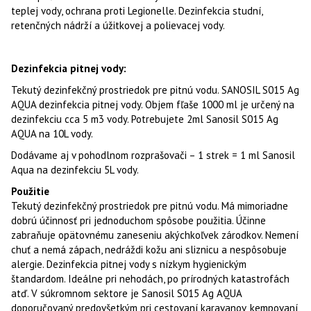
teplej vody, ochrana proti Legionelle. Dezinfekcia studní,
retenčných nádrží a úžitkovej a polievacej vody.
Dezinfekcia pitnej vody:
Tekutý dezinfekčný prostriedok pre pitnú vodu. SANOSIL S015 Ag
AQUA dezinfekcia pitnej vody. Objem fľaše 1000 ml ​​je určený na
dezinfekciu cca 5 m3 vody. Potrebujete 2ml Sanosil S015 Ag
AQUA na 10L vody.
Dodávame aj v pohodlnom rozprašovači – 1 strek = 1 ml Sanosil
Aqua na dezinfekciu 5L vody.
Použitie
Tekutý dezinfekčný prostriedok pre pitnú vodu. Má mimoriadne
dobrú účinnosť pri jednoduchom spôsobe použitia. Účinne
zabraňuje opätovnému zaneseniu akýchkoľvek zárodkov. Nemení
chuť a nemá zápach, nedráždi kožu ani sliznicu a nespôsobuje
alergie. Dezinfekcia pitnej vody s nízkym hygienickým
štandardom. Ideálne pri nehodách, po prírodných katastrofách
atď. V súkromnom sektore je Sanosil S015 Ag AQUA
doporučovaný predovšetkým pri cestovaní karavanov, kempovaní,