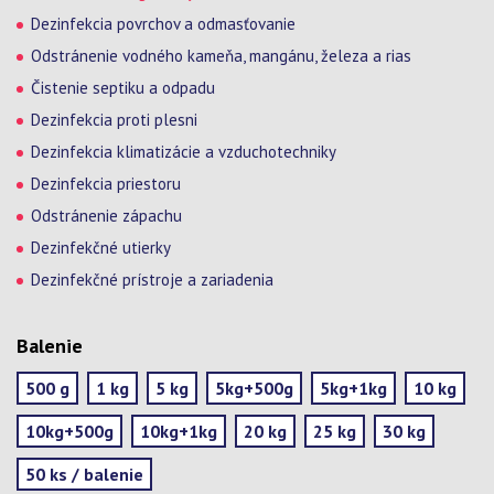
Dezinfekcia povrchov a odmasťovanie
Odstránenie vodného kameňa, mangánu, železa a rias
Čistenie septiku a odpadu
Dezinfekcia proti plesni
Dezinfekcia klimatizácie a vzduchotechniky
Dezinfekcia priestoru
Odstránenie zápachu
Dezinfekčné utierky
Dezinfekčné prístroje a zariadenia
Balenie
500 g
1 kg
5 kg
5kg+500g
5kg+1kg
10 kg
10kg+500g
10kg+1kg
20 kg
25 kg
30 kg
50 ks / balenie