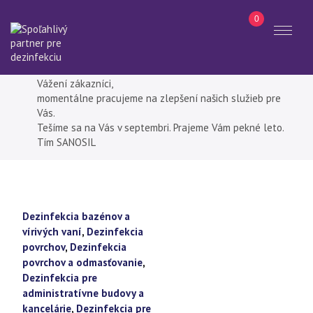
0
Toggl
naviga
Hľadať
Aktualizácia eshopu.
Vážení zákazníci,
momentálne pracujeme na zlepšení našich služieb pre
Vás.
Tešíme sa na Vás v septembri. Prajeme Vám pekné leto.
Tím SANOSIL
Dezinfekcia bazénov a
vírivých vaní
,
Dezinfekcia
povrchov
,
Dezinfekcia
povrchov a odmasťovanie
,
Dezinfekcia pre
administratívne budovy a
kancelárie
,
Dezinfekcia pre