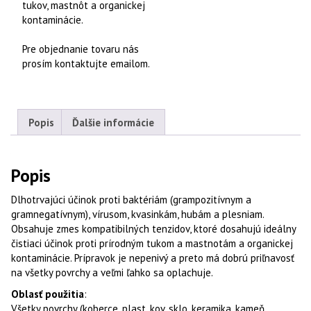
tukov, mastnôt a organickej
kontaminácie.
Pre objednanie tovaru nás
prosím kontaktujte emailom.
Popis
Ďalšie informácie
Popis
Dlhotrvajúci účinok proti baktériám (grampozitívnym a
gramnegatívnym), vírusom, kvasinkám, hubám a plesniam.
Obsahuje zmes kompatibilných tenzidov, ktoré dosahujú ideálny
čistiaci účinok proti prírodným tukom a mastnotám a organickej
kontaminácie. Prípravok je nepenivý a preto má dobrú priľnavosť
na všetky povrchy a veľmi ľahko sa oplachuje.
Oblasť použitia
:
Všetky povrchy (koberce, plast, kov, sklo, keramika, kameň,