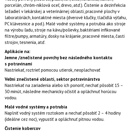
porcelán, chróm-niklová oceľ, drevo, atď.). Čistenie a dezinfekcia
ležadiel v lekárskej a veterinárnej oblasti, pracovné plochy v
laboratóriách, kontaktné miesta (dverové kľučky, tlačidlá výťahu,
PC klávesnice a pod.). Malé vodné systémy a potrubia ako stroje
na výrobu ľadu, stroje na kávu/polievky, baktériami infikované
filtre/pumpy, armatúry, dosky na krájanie, pracovné miesta, časti
strojov, tesnenia, atď.
Aplikácie na:
Jemne /znečistené povrchy bez následného kontaktu
s potravinami
Nastriekať, roztrieť pomocou utierok, neoplachovať
Veľmi znečistené oblasti, sektor potravinárstva
Nastriekať na zariadenia alebo ich ponoriť, nechať pôsobiť 15 –
30 minút, následne mechanicky očistiť a opláchnuť horúcou
vodou.
Malé vodné systémy a potrubia
Naplniť vodný systém roztokom a nechať pôsobiť 2 – 4 hodiny
(ideálne cez noc), vypustiť a opláchnuť pitnou vodou.
Čistenie kobercov