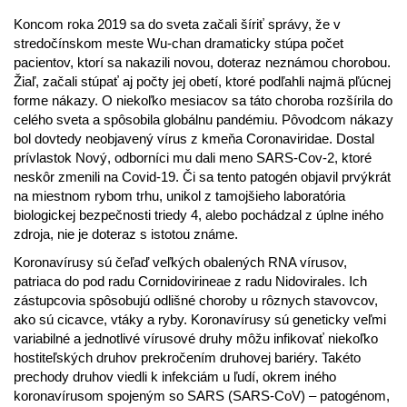
Koncom roka 2019 sa do sveta začali šíriť správy, že v
stredočínskom meste Wu-chan dramaticky stúpa počet
pacientov, ktorí sa nakazili novou, doteraz neznámou chorobou.
Žiaľ, začali stúpať aj počty jej obetí, ktoré podľahli najmä pľúcnej
forme nákazy. O niekoľko mesiacov sa táto choroba rozšírila do
celého sveta a spôsobila globálnu pandémiu. Pôvodcom nákazy
bol dovtedy neobjavený vírus z kmeňa Coronaviridae. Dostal
prívlastok Nový, odborníci mu dali meno SARS-Cov-2, ktoré
neskôr zmenili na Covid-19. Či sa tento patogén objavil prvýkrát
na miestnom rybom trhu, unikol z tamojšieho laboratória
biologickej bezpečnosti triedy 4, alebo pochádzal z úplne iného
zdroja, nie je doteraz s istotou známe.
Koronavírusy sú čeľaď veľkých obalených RNA vírusov,
patriaca do pod radu Cornidovirineae z radu Nidovirales. Ich
zástupcovia spôsobujú odlišné choroby u rôznych stavovcov,
ako sú cicavce, vtáky a ryby. Koronavírusy sú geneticky veľmi
variabilné a jednotlivé vírusové druhy môžu infikovať niekoľko
hostiteľských druhov prekročením druhovej bariéry. Takéto
prechody druhov viedli k infekciám u ľudí, okrem iného
koronavírusom spojeným so SARS (SARS-CoV) – patogénom,