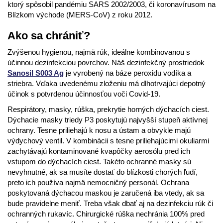
ktorý spôsobil pandémiu SARS 2002/2003, či koronavírusom na
Blízkom východe (MERS-CoV) z roku 2012.
Ako sa chrániť?
Zvýšenou hygienou, najmä rúk, ideálne kombinovanou s
účinnou dezinfekciou povrchov. Náš dezinfekčný prostriedok
Sanosil S003 Ag
je vyrobený na báze peroxidu vodíka a
striebra. Vďaka uvedenému zloženiu má dlhotrvajúci depotný
účinok s potvrdenou účinnosťou voči Covid-19.
Respirátory, masky, rúška, prekrytie horných dýchacích ciest.
Dýchacie masky triedy P3 poskytujú najvyšší stupeň aktívnej
ochrany. Tesne priliehajú k nosu a ústam a obvykle majú
výdychový ventil. V kombinácii s tesne priliehajúcimi okuliarmi
zachytávajú kontaminované kvapôčky aerosólu pred ich
vstupom do dýchacích ciest. Takéto ochranné masky sú
nevyhnutné, ak sa musíte dostať do blízkosti chorých ľudí,
preto ich používa najmä nemocničný personál. Ochrana
poskytovaná dýchacou maskou je zaručená iba vtedy, ak sa
bude pravidelne meniť. Treba však dbať aj na dezinfekciu rúk či
ochranných rukavíc. Chirurgické rúška nechránia 100% pred