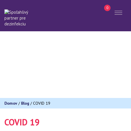
0
Toggl
naviga
Hľadať
Domov
/
Blog
/
COVID 19
COVID 19