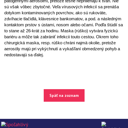
patogénnymi aerosólmi, pretože tesne nepriliehajú k tvári. Nie
sú však vôbec zbytočné. Veľa vírusových infekcií sa prenáša
dotykom kontaminovaných povrchov, ako sú rukoväte,
zdvíhacie tlačidlá, klávesnice bankomatov, a pod. a následným
kontaktom prstov s ústami, nosom alebo očami. Podľa štúdií sa
to stane až 26-krát za hodinu. Maska (rúško) vytvára fyzickú
bariéru a môže tak zabrániť infekcii touto cestou. Okrem toho
chirurgická maska, resp. rúško ​​chráni najmä okolie, pretože
aerosóly majú pri vykýchnutí a vykašľaní obmedzený pohyb a
nedostavajú sa ďalej.
Späť na zoznam