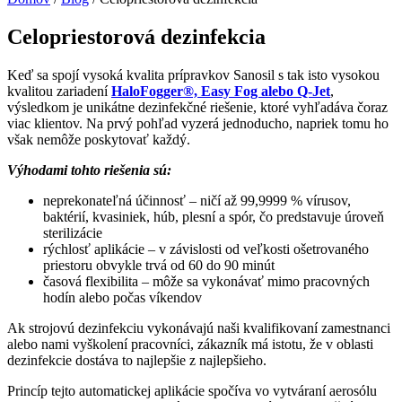
Celopriestorová dezinfekcia
Keď sa spojí vysoká kvalita prípravkov Sanosil s tak isto vysokou
kvalitou zariadení
HaloFogger®, Easy Fog alebo Q-Jet
,
výsledkom je unikátne dezinfekčné riešenie, ktoré vyhľadáva čoraz
viac klientov. Na prvý pohľad vyzerá jednoducho, napriek tomu ho
však nemôže poskytovať každý.
Výhodami tohto riešenia sú:
neprekonateľná účinnosť – ničí až 99,9999 % vírusov,
baktérií, kvasiniek, húb, plesní a spór, čo predstavuje úroveň
sterilizácie
rýchlosť aplikácie – v závislosti od veľkosti ošetrovaného
priestoru obvykle trvá od 60 do 90 minút
časová flexibilita – môže sa vykonávať mimo pracovných
hodín alebo počas víkendov
Ak strojovú dezinfekciu vykonávajú naši kvalifikovaní zamestnanci
alebo nami vyškolení pracovníci, zákazník má istotu, že v oblasti
dezinfekcie dostáva to najlepšie z najlepšieho.
Princíp tejto automatickej aplikácie spočíva vo vytváraní aerosólu