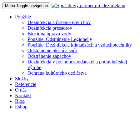
Menu
Toggle navigation
Použitie
Dezinfekcia a čistenie povrchov
Dezinfekcia priestorov
Biocídna úprava vody
Použitie: Odstránenie Legionelly
Použitie: Dezinfekcia klimatizácii a vzduchotechniky
Odstránenie plesní a spór
Odstránenie zápachov
Dezinfekcia v poľnohospodárskej a potravinárskej
výrobe
Ochrana kultúrneho dedičstva
Služby
Referencie
O nás
Kontakt
Blog
Eshop