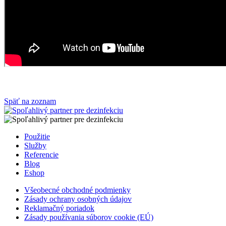
Späť na zoznam
Použitie
Služby
Referencie
Blog
Eshop
Všeobecné obchodné podmienky
Zásady ochrany osobných údajov
Reklamačný poriadok
Zásady používania súborov cookie (EÚ)