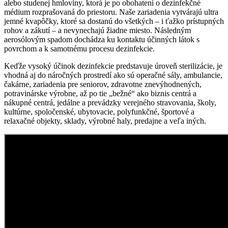
alebo studenej hmloviny, ktorá je po obohatení o dezinfekčné
médium rozprašovaná do priestoru. Naše zariadenia vytvárajú ultra
jemné kvapôčky, ktoré sa dostanú do všetkých – i ťažko prístupných
rohov a zákutí – a nevynechajú žiadne miesto. Následným
aerosólovým spadom dochádza ku kontaktu účinných látok s
povrchom a k samotnému procesu dezinfekcie.
Keďže vysoký účinok dezinfekcie predstavuje úroveň sterilizácie, je
vhodná aj do náročných prostredí ako sú operačné sály, ambulancie,
čakárne, zariadenia pre seniorov, zdravotne znevýhodnených,
potravinárske výrobne, až po tie „bežné“ ako biznis centrá a
nákupné centrá, jedálne a prevádzky verejného stravovania, školy,
kultúrne, spoločenské, ubytovacie, polyfunkčné, športové a
relaxačné objekty, sklady, výrobné haly, predajne a veľa iných.