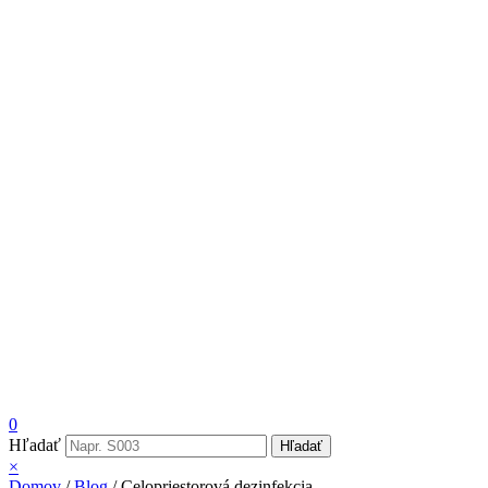
0
Hľadať
Hľadať
×
Domov
/
Blog
/
Celopriestorová dezinfekcia